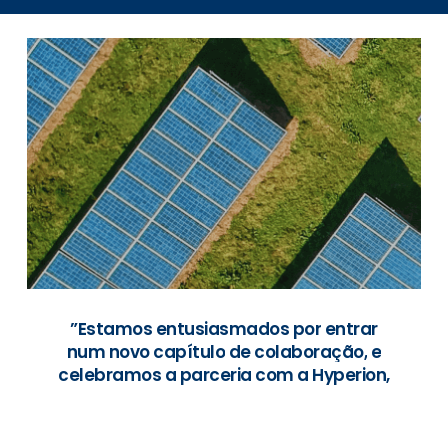
os
ira
”Estamos
entusiasmados
por
entrar
num
novo
capítulo
de
colaboração,
e
celebramos
a
parceria
com
a
Hyperion,
cujo
historial
comprovado
e
visão
ambiciosa
no
setor
das
energias
renováveis
se
encontram