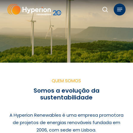
Skip
Menu
to
search
main
content
QUEM SOMOS
Somos a evolução da
sustentabilidade
A Hyperion Renewables é uma empresa promotora
de projetos de energias renováveis fundada em
2006, com sede em Lisboa.