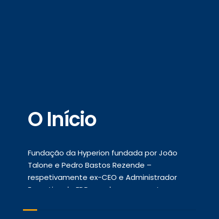
os
O Início
P
Êx
Fundação da Hyperion fundada por João
Talone e Pedro Bastos Rezende –
Dese
respetivamente ex-CEO e Administrador
obte
Executivo da EDP – ambos com vasta
e 300
duas
experiência no sector.
num 