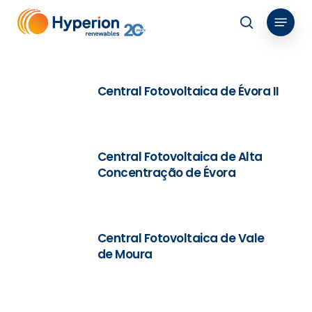
Skip
Menu
to
search
main
content
Central Fotovoltaica de Évora II
Central Fotovoltaica de Alta
Concentração de Évora
Central Fotovoltaica de Vale
de Moura